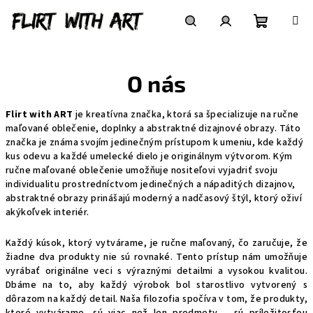
Prejsť
na
obsah
Nákupn
Hľadať
Prihlásenie
O nás
košík
Flirt with ART
je kreatívna značka, ktorá sa špecializuje na ručne
maľované oblečenie, doplnky a abstraktné dizajnové obrazy. Táto
značka je známa svojím jedinečným prístupom k umeniu, kde každý
kus odevu a každé umelecké dielo je originálnym výtvorom. Kým
ručne maľované oblečenie umožňuje nositeľovi vyjadriť svoju
individualitu prostredníctvom jedinečných a nápaditých dizajnov,
abstraktné obrazy prinášajú moderný a nadčasový štýl, ktorý oživí
akýkoľvek interiér.
Každý kúsok, ktorý vytvárame, je ručne maľovaný, čo zaručuje, že
žiadne dva produkty nie sú rovnaké. Tento prístup nám umožňuje
vyrábať originálne veci s výraznými detailmi a vysokou kvalitou.
Dbáme na to, aby každý výrobok bol starostlivo vytvorený s
dôrazom na každý detail. Naša filozofia spočíva v tom, že produkty,