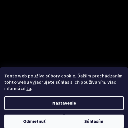
Prijímame online platby
Kontakt
Tento web používa súbory cookie. Ďalším prechádzaním
info
@
flirtwithart.com
tohto webu vyjadrujete súhlas s ich používaním. Viac
+421 908 047 799
informácií
tu
.
Nastavenie
Copyright 2026
Flirt with ART
. Všetky práva vyhradené.
Odmietnuť
Súhlasím