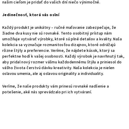
našim cieľom je pridať do vašich dní niečo výnimočné.
Jedinečnosť, ktorá vás oslní
Každý produkt je unikátny – ručné maľovanie zabezpečuje, že
žiadne dva kusy nie sú rovnaké. Tento osobitný prístup nám
umožňuje vytvárať výrobky, ktoré sú plné detailov a kvality. Naša
kolekcia sa vyznačuje rozmanitosťou dizajnov, ktoré odrážajú
rôzne štýly a preferencie. Veríme, že nájdete kúsok, ktorý sa
perfektne hodí k vašej osobnosti.
Každý výrobok je navrhnutý tak,
aby pridal nový rozmer vášmu každodennému štýlu a priniesol do
vášho života čerstvú dávku kreativity. Naša kolekcia je nielen
oslavou umenia, ale aj oslavou originality a individuality.
Veríme, že naše produkty vám prinesú rovnaké nadšenie a
potešenie, aké nás sprevádzalo pri ich vytváraní.