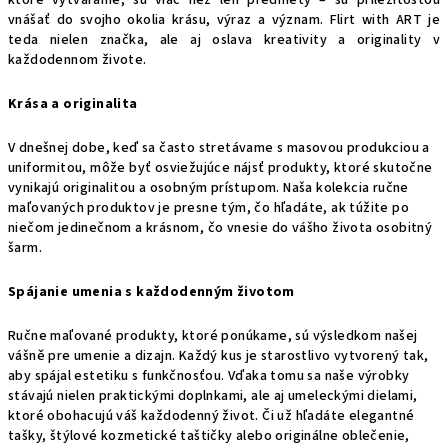
ktoré vytvárame, sú viac než len predmety – sú príležitosťou
vnášať do svojho okolia krásu, výraz a význam. Flirt with ART je
teda nielen značka, ale aj oslava kreativity a originality v
každodennom živote.
Krása a originalita
V dnešnej dobe, keď sa často stretávame s masovou produkciou a
uniformitou, môže byť osviežujúce nájsť produkty, ktoré skutočne
vynikajú originalitou a osobným prístupom. Naša kolekcia ručne
maľovaných produktov je presne tým, čo hľadáte, ak túžite po
niečom jedinečnom a krásnom, čo vnesie do vášho života osobitný
šarm.
Spájanie umenia s každodenným životom
Ručne maľované produkty, ktoré ponúkame, sú výsledkom našej
vášně pre umenie a dizajn. Každý kus je starostlivo vytvorený tak,
aby spájal estetiku s funkčnosťou. Vďaka tomu sa naše výrobky
stávajú nielen praktickými doplnkami, ale aj umeleckými dielami,
ktoré obohacujú váš každodenný život. Či už hľadáte elegantné
tašky, štýlové kozmetické taštičky alebo originálne oblečenie,