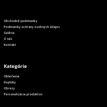
á
p
Informácie pre vás
ä
Obchodné podmienky
t
Podmienky ochrany osobných údajov
i
Galéria
e
O nás
Kontakt
Kategórie
Oblečenie
Doplnky
Obrazy
Personalizácia produktov