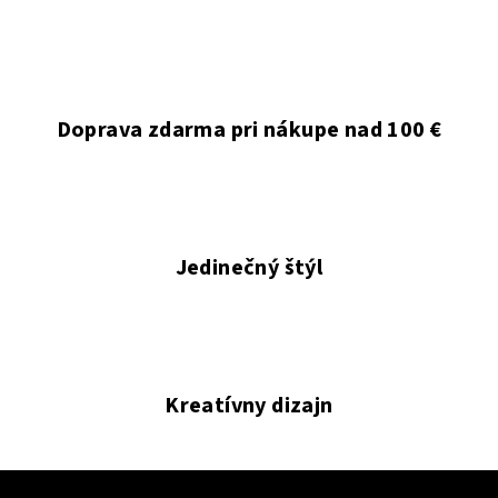
á
d
a
c
i
Doprava zdarma pri nákupe nad 100 €
e
p
r
v
k
Jedinečný štýl
y
v
ý
p
i
s
Kreatívny dizajn
u
Z