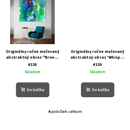
Originálny ručne maľovaný
Originálny ručne maľovaný
abstraktný obraz "Breeze
abstraktný obraz 'Whisper
blend"
of love'
€320
€320
Skladom
Skladom
Do košíka
Do košíka
4
položiek celkom
O
v
l